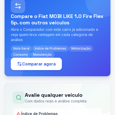
Compare o
Fiat MOBI LIKE 1.0 Fire Flex
5p.
com outros veículos
Abra o Comparador com este carro já adicionado e
veja quem leva vantagem em cada categoria de
análise.
Nota Geral
Índice de Problemas
Motorização
Consumo
Manutenção
Comparar agora
Avalie qualquer veículo
Com dados reais e análise completa
Índice de Problemas