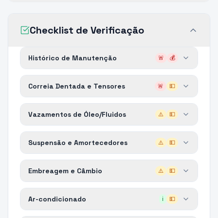
Checklist de Verificação
Histórico de Manutenção
🚨
💰
Correia Dentada e Tensores
🚨
💵
Vazamentos de Óleo/Fluidos
⚠️
💵
Suspensão e Amortecedores
⚠️
💵
Embreagem e Câmbio
⚠️
💵
Ar-condicionado
ℹ️
💵