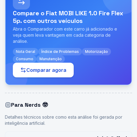
Compare o
Fiat MOBI LIKE 1.0 Fire Flex
5p.
com outros veículos
Abra o Comparador com este carro já adicionado e
veja quem leva vantagem em cada categoria de
análise.
Nota Geral
Índice de Problemas
Motorização
Consumo
Manutenção
Comparar agora
Para Nerds
🤓
Detalhes técnicos sobre como esta análise foi gerada por
inteligência artificial.