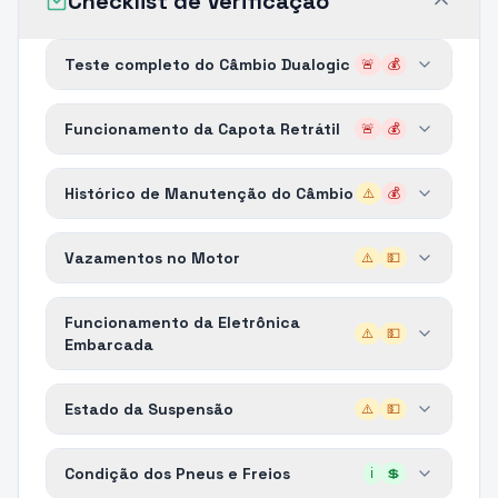
Checklist de Verificação
Teste completo do Câmbio Dualogic
🚨
💰
Funcionamento da Capota Retrátil
🚨
💰
Histórico de Manutenção do Câmbio
⚠️
💰
Vazamentos no Motor
⚠️
💵
Funcionamento da Eletrônica
⚠️
💵
Embarcada
Estado da Suspensão
⚠️
💵
Condição dos Pneus e Freios
ℹ️
💲