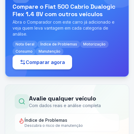
Compare o
Fiat 500 Cabrio Dualogic
Flex 1.4 8V
com outros veículos
Abra o Comparador com este carro já adicionado e
veja quem leva vantagem em cada categoria de
análise.
Nota Geral
Índice de Problemas
Motorização
Consumo
Manutenção
Comparar agora
Avalie qualquer veículo
Com dados reais e análise completa
Índice de Problemas
Descubra o risco de manutenção