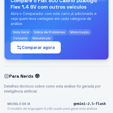
Compare o
Fiat 500 Cabrio Dualogic
Flex 1.4 8V
com outros veículos
Abra o Comparador com este carro já adicionado e
veja quem leva vantagem em cada categoria de
análise.
Nota Geral
Índice de Problemas
Motorização
Consumo
Manutenção
Comparar agora
Para Nerds
🤓
Detalhes técnicos sobre como esta análise foi gerada por
inteligência artificial.
gemini-2.5-flash
MODELO DE IA
O modelo de linguagem (LLM) usado para gerar esta análise.