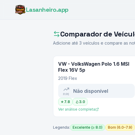
Lasanheiro
.app
Comparador de Veícul
Adicione até
3
veículos e compare as not
VW - VolksWagen
Polo 1.6 MSI
Flex 16V 5p
2019 Flex
Não disponível
FIPE
⭐
7.8
3.0
Ver análise completa
Legenda:
Excelente (≥ 8.0)
Bom (6.0–7.9)