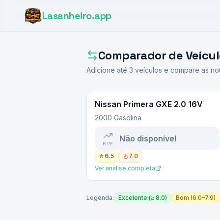
Lasanheiro
.app
Comparador de Veícul
Adicione até
3
veículos e compare as not
Nissan
Primera GXE 2.0 16V
2000 Gasolina
Não disponível
FIPE
⭐
6.5
7.0
Ver análise completa
Legenda:
Excelente (≥ 8.0)
Bom (6.0–7.9)