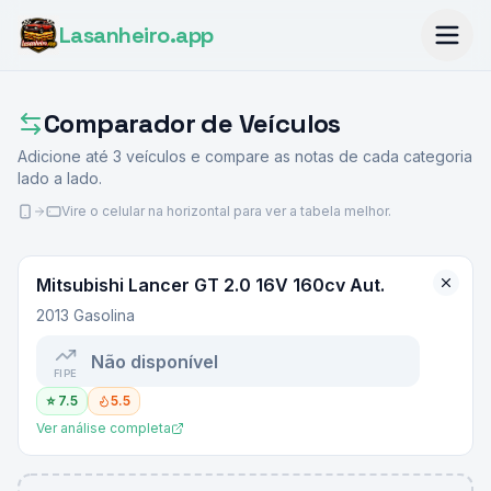
Lasanheiro
.app
Comparador de Veículos
Adicione até
3
veículos e compare as notas de cada categoria
lado a lado.
Vire o celular na horizontal para ver a tabela melhor.
Mitsubishi
Lancer GT 2.0 16V 160cv Aut.
2013 Gasolina
Não disponível
FIPE
⭐
7.5
5.5
Ver análise completa