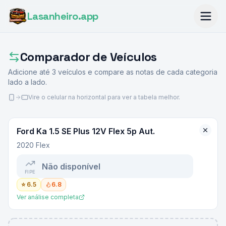
Lasanheiro
.app
Comparador de Veículos
Adicione até
3
veículos e compare as notas de cada categoria
lado a lado.
Vire o celular na horizontal para ver a tabela melhor.
Ford
Ka 1.5 SE Plus 12V Flex 5p Aut.
2020 Flex
Não disponível
FIPE
⭐
6.5
6.8
Ver análise completa