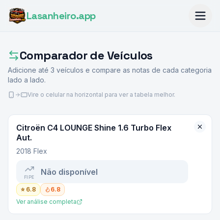
Lasanheiro
.app
Comparador de Veículos
Adicione até
3
veículos e compare as notas de cada categoria
lado a lado.
Vire o celular na horizontal para ver a tabela melhor.
Citroën
C4 LOUNGE Shine 1.6 Turbo Flex
Aut.
2018 Flex
Não disponível
FIPE
⭐
6.8
6.8
Ver análise completa