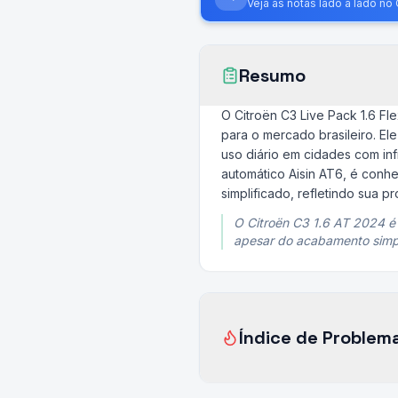
Veja as notas lado a lado n
Resumo
O Citroën C3 Live Pack 1.6 F
para o mercado brasileiro. El
uso diário em cidades com in
automático Aisin AT6, é conh
simplificado, refletindo sua p
O Citroën C3 1.6 AT 2024 é
apesar do acabamento simp
Índice de Problem