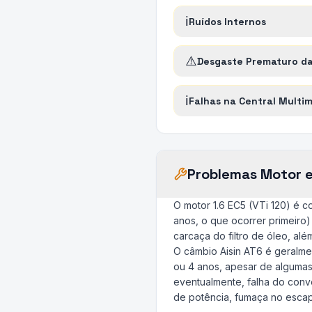
ℹ️
Ruídos Internos
⚠️
Desgaste Prematuro d
ℹ️
Falhas na Central Multim
Problemas Motor 
O motor 1.6 EC5 (VTi 120) é 
anos, o que ocorrer primeiro
carcaça do filtro de óleo, al
O câmbio Aisin AT6 é geralme
ou 4 anos, apesar de algumas 
eventualmente, falha do conv
de potência, fumaça no escap