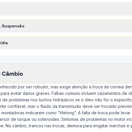
a Suspensão
ídia
e Câmbio
conhecido por ser robusto, mas exige atenção à troca da correia d
) para evitar danos graves. Falhas comuns incluem vazamentos de ó
ém de problemas nos tuchos hidráulicos se o óleo não for o especif
nte confiável, mas o fluido da transmissão deve ser trocado prev
montadoras indicarem como "lifelong". A falta de troca pode levar 
ersor de torque ou solenoides. Sintomas de problemas no motor inc
e. No câmbio, trancos nas trocas, demora para engatar marchas e pa