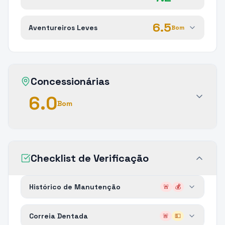
6.5
Aventureiros Leves
Bom
Concessionárias
6.0
Bom
Checklist de Verificação
Histórico de Manutenção
🚨
💰
Correia Dentada
🚨
💵