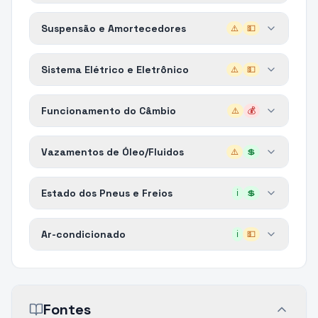
Suspensão e Amortecedores
⚠️
💵
Sistema Elétrico e Eletrônico
⚠️
💵
Funcionamento do Câmbio
⚠️
💰
Vazamentos de Óleo/Fluidos
⚠️
💲
Estado dos Pneus e Freios
ℹ️
💲
Ar-condicionado
ℹ️
💵
Fontes