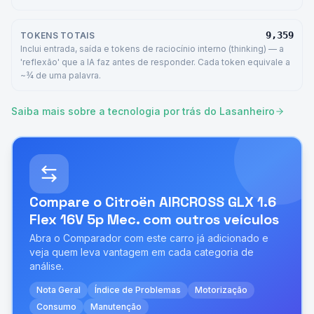
9,359
TOKENS TOTAIS
Inclui entrada, saída e tokens de raciocínio interno (thinking) — a
'reflexão' que a IA faz antes de responder. Cada token equivale a
~¾ de uma palavra.
Saiba mais sobre a tecnologia por trás do Lasanheiro
Compare o
Citroën AIRCROSS GLX 1.6
Flex 16V 5p Mec.
com outros veículos
Abra o Comparador com este carro já adicionado e
veja quem leva vantagem em cada categoria de
análise.
Nota Geral
Índice de Problemas
Motorização
Consumo
Manutenção