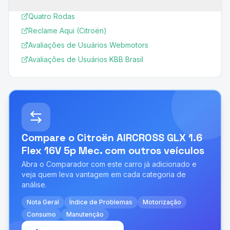
Quatro Rodas
Reclame Aqui (Citroën)
Avaliações de Usuários Webmotors
Avaliações de Usuários KBB Brasil
Compare o
Citroën AIRCROSS GLX 1.6
Flex 16V 5p Mec.
com outros veículos
Abra o Comparador com este carro já adicionado e
veja quem leva vantagem em cada categoria de
análise.
Nota Geral
Índice de Problemas
Motorização
Consumo
Manutenção