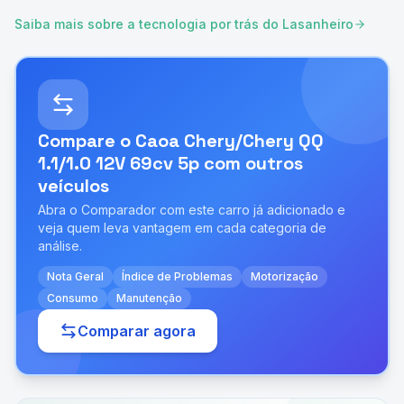
Saiba mais sobre a tecnologia por trás do Lasanheiro
Compare o
Caoa Chery/Chery QQ
1.1/1.0 12V 69cv 5p
com outros
veículos
Abra o Comparador com este carro já adicionado e
veja quem leva vantagem em cada categoria de
análise.
Nota Geral
Índice de Problemas
Motorização
Consumo
Manutenção
Comparar agora