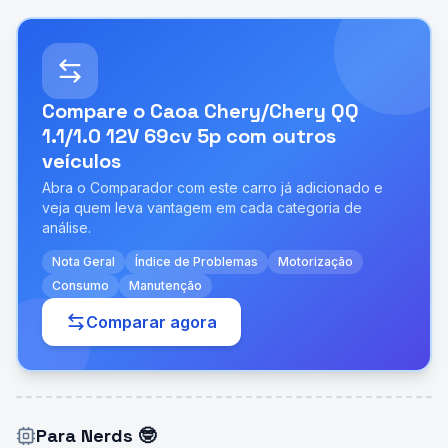
Compare o
Caoa Chery/Chery QQ
1.1/1.0 12V 69cv 5p
com outros
veículos
Abra o Comparador com este carro já adicionado e
veja quem leva vantagem em cada categoria de
análise.
Nota Geral
Índice de Problemas
Motorização
Consumo
Manutenção
Comparar agora
Para Nerds
🤓