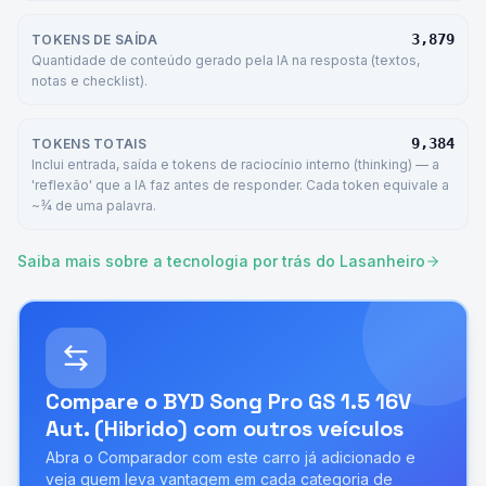
3,879
TOKENS DE SAÍDA
Quantidade de conteúdo gerado pela IA na resposta (textos,
notas e checklist).
9,384
TOKENS TOTAIS
Inclui entrada, saída e tokens de raciocínio interno (thinking) — a
'reflexão' que a IA faz antes de responder. Cada token equivale a
~¾ de uma palavra.
Saiba mais sobre a tecnologia por trás do Lasanheiro
Compare o
BYD Song Pro GS 1.5 16V
Aut. (Hibrido)
com outros veículos
Abra o Comparador com este carro já adicionado e
veja quem leva vantagem em cada categoria de