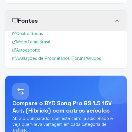
Fontes
Quatro Rodas
Motor1.com Brasil
Autoesporte
Avaliações de Proprietários (Fóruns/Grupos)
Compare o
BYD Song Pro GS 1.5 16V
Aut. (Hibrido)
com outros veículos
Abra o Comparador com este carro já adicionado e
veja quem leva vantagem em cada categoria de
análise.