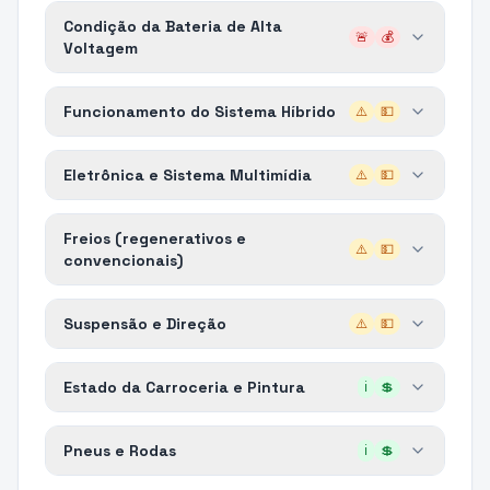
Condição da Bateria de Alta
🚨
💰
Voltagem
Funcionamento do Sistema Híbrido
⚠️
💵
Eletrônica e Sistema Multimídia
⚠️
💵
Freios (regenerativos e
⚠️
💵
convencionais)
Suspensão e Direção
⚠️
💵
Estado da Carroceria e Pintura
ℹ️
💲
Pneus e Rodas
ℹ️
💲