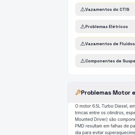
⚠️
Vazamentos do CTIS
⚠️
Problemas Elétricos
⚠️
Vazamentos de Fluidos
⚠️
Componentes de Suspe
Problemas Motor 
O motor 6.5L Turbo Diesel, e
trincas entre os cilindros, e
Mounted Driver) são componen
PMD resultam em falhas de pa
dia para evitar superaquecime