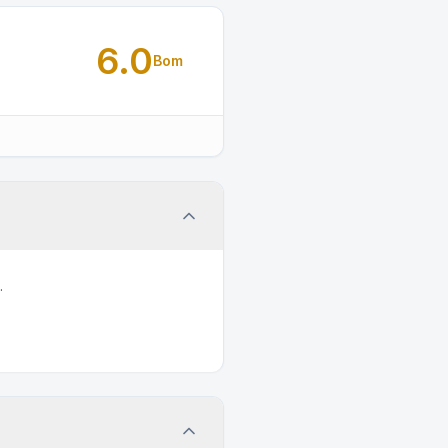
6.0
Bom
.