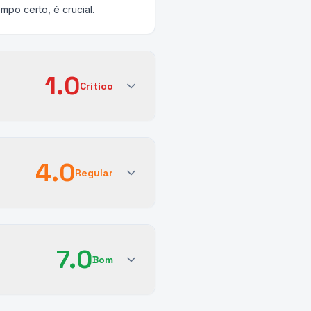
mpo certo, é crucial.
1.0
Crítico
4.0
Regular
7.0
Bom