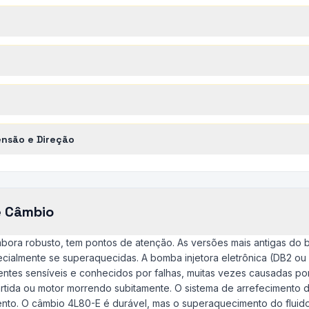
nsão e Direção
e Câmbio
mbora robusto, tem pontos de atenção. As versões mais antigas do 
specialmente se superaquecidas. A bomba injetora eletrônica (DB2 
tes sensíveis e conhecidos por falhas, muitas vezes causadas por
rtida ou motor morrendo subitamente. O sistema de arrefecimento
nto. O câmbio 4L80-E é durável, mas o superaquecimento do fluido 